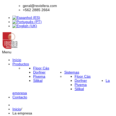
geral@revisfera.com
+562 2885 2664
Menu
Início
Productos
Floor Cás
Dorfner
Sistemas
Pivema
Floor Cás
Silikal
Dorfner
La
Pivema
Silikal
empresa
Contacto
Inicio
/
La empresa